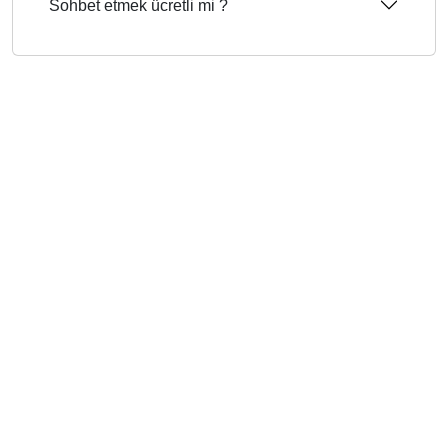
Sohbet etmek ücretli mi ?