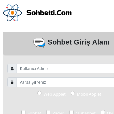
Sohbet Giriş Alanı
Web Applet
Mobil Applet
Sohbet
Radyo
Muhabbet
Oy