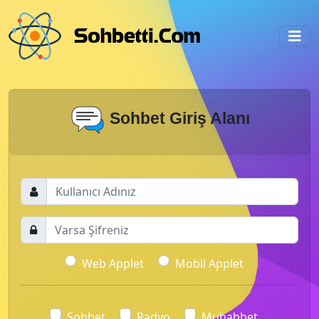
Sohbet Giriş Alanı
Web Applet
Mobil Applet
Sohbet
Radyo
Muhabbet