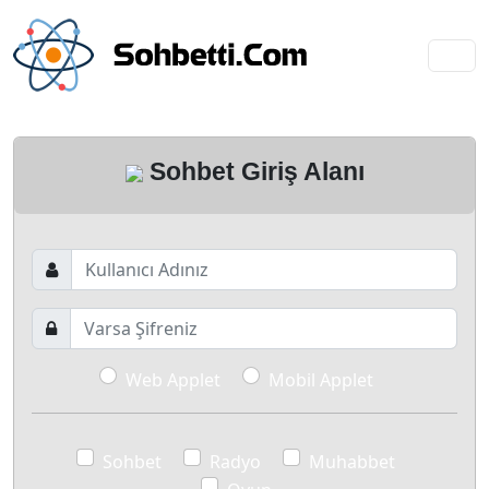
Sohbet Giriş Alanı
Web Applet
Mobil Applet
Sohbet
Radyo
Muhabbet