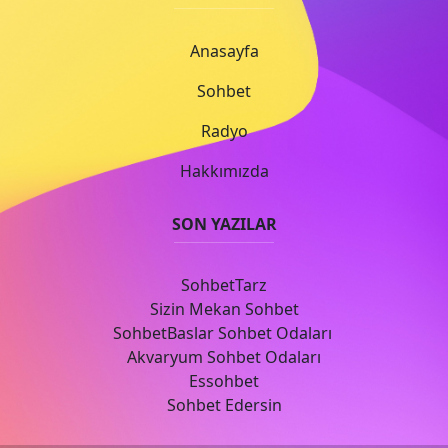
Anasayfa
Sohbet
Radyo
Hakkımızda
SON YAZILAR
SohbetTarz
Sizin Mekan Sohbet
SohbetBaslar Sohbet Odaları
Akvaryum Sohbet Odaları
Essohbet
Sohbet Edersin