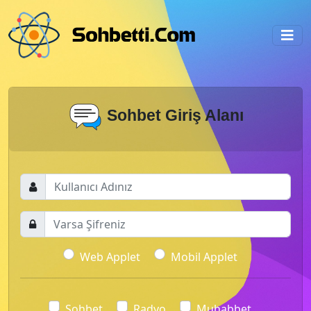
Sohbet Giriş Alanı
Web Applet
Mobil Applet
Sohbet
Radyo
Muhabbet