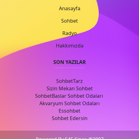
Anasayfa
Sohbet
Radyo
Hakkımızda
SON YAZILAR
SohbetTarz
Sizin Mekan Sohbet
SohbetBaslar Sohbet Odaları
Akvaryum Sohbet Odaları
Essohbet
Sohbet Edersin