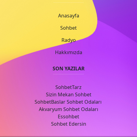
Anasayfa
Sohbet
Radyo
Hakkımızda
SON YAZILAR
SohbetTarz
Sizin Mekan Sohbet
SohbetBaslar Sohbet Odaları
Akvaryum Sohbet Odaları
Essohbet
Sohbet Edersin