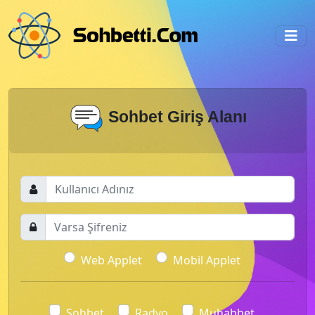
Sohbet Giriş Alanı
Web Applet
Mobil Applet
Sohbet
Radyo
Muhabbet