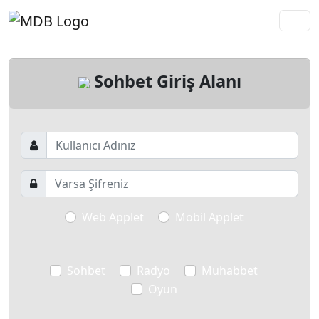
Sohbet Giriş Alanı
Web Applet
Mobil Applet
Sohbet
Radyo
Muhabbet
Oyun