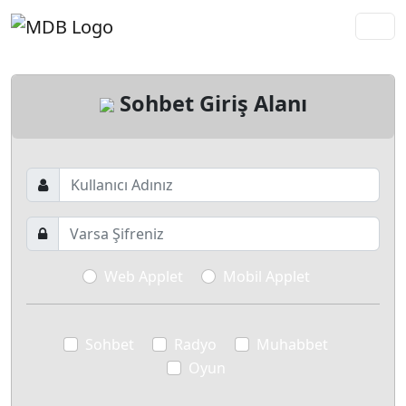
Sohbet Giriş Alanı
Web Applet
Mobil Applet
Sohbet
Radyo
Muhabbet
Oyun