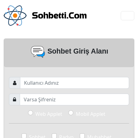
Sohbet Giriş Alanı
Web Applet
Mobil Applet
Sohbet
Radyo
Muhabbet