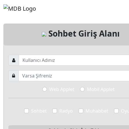
Sohbet Giriş Alanı
Web Applet
Mobil Applet
Sohbet
Radyo
Muhabbet
Oy