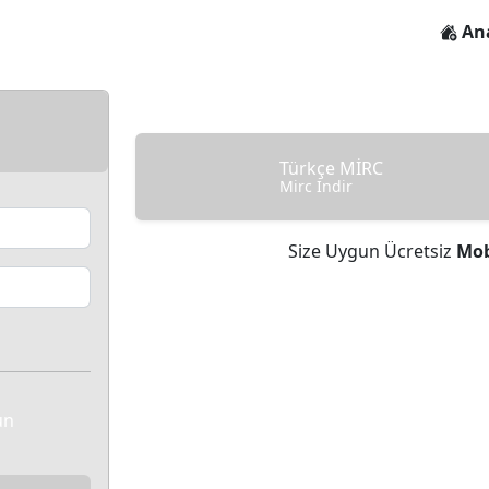
An
Türkçe MİRC
Mirc İndir
Size Uygun Ücretsiz
Mob
un