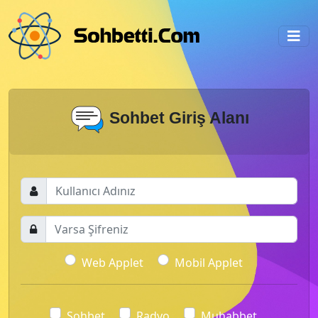
Sohbet Giriş Alanı
Web Applet
Mobil Applet
Sohbet
Radyo
Muhabbet