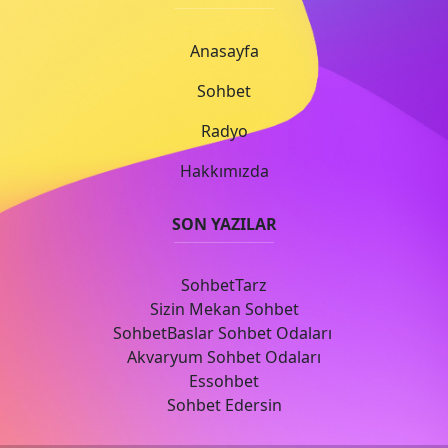
Anasayfa
Sohbet
Radyo
Hakkımızda
SON YAZILAR
SohbetTarz
Sizin Mekan Sohbet
SohbetBaslar Sohbet Odaları
Akvaryum Sohbet Odaları
Essohbet
Sohbet Edersin