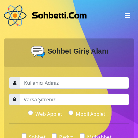
Sohbet Giriş Alanı
Web Applet
Mobil Applet
Sohbet
Radyo
Muhabbet