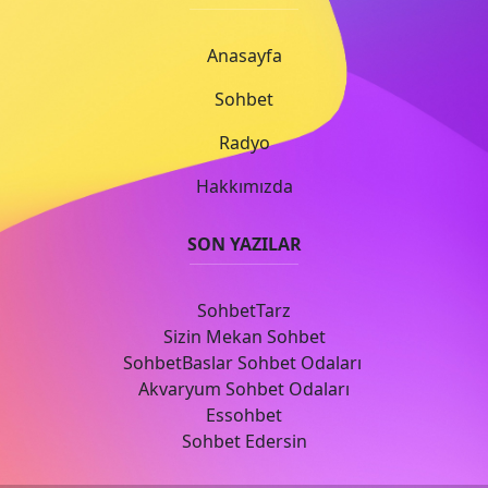
Anasayfa
Sohbet
Radyo
Hakkımızda
SON YAZILAR
SohbetTarz
Sizin Mekan Sohbet
SohbetBaslar Sohbet Odaları
Akvaryum Sohbet Odaları
Essohbet
Sohbet Edersin