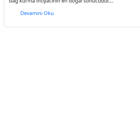
bağ kurma ihtiyacının en doğal sonucudur....
Devamını Oku