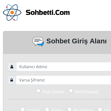
Sohbet Giriş Alanı
Web Applet
Mobil Applet
Sohbet
Radyo
Muhabbet
Oy