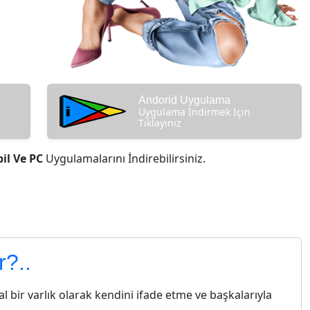
Andorid Uygulama
Uygulama İndirmek İçin
Tıklayınız
il Ve PC
Uygulamalarını İndirebilirsiniz.
bet meclisleri
r?..
 bir varlık olarak kendini ifade etme ve başkalarıyla