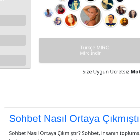
Türkçe MİRC
Mirc İndir
Size Uygun Ücretsiz
Mob
Osmanlı’da soh
Sohbet Nasıl Ortaya Çıkmıştı
Sohbet Nasıl Ortaya Çıkmıştır? Sohbet, insanın toplumsal