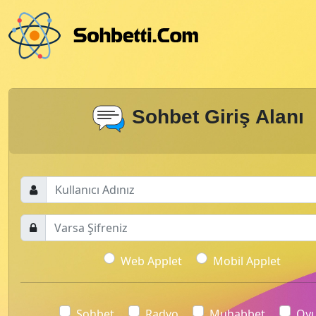
Sohbet Giriş Alanı
Web Applet
Mobil Applet
Sohbet
Radyo
Muhabbet
Oy