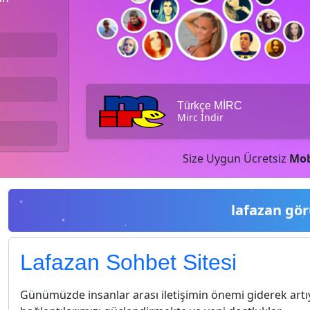
Türkçe MİRC
Mirc İndir
Size Uygun Ücretsiz
Mob
lafazan gör
Lafazan Sohbet Sitesi
Günümüzde insanlar arası iletişimin önemi giderek artı