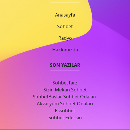
Anasayfa
Sohbet
Radyo
Hakkımızda
SON YAZILAR
SohbetTarz
Sizin Mekan Sohbet
SohbetBaslar Sohbet Odaları
Akvaryum Sohbet Odaları
Essohbet
Sohbet Edersin