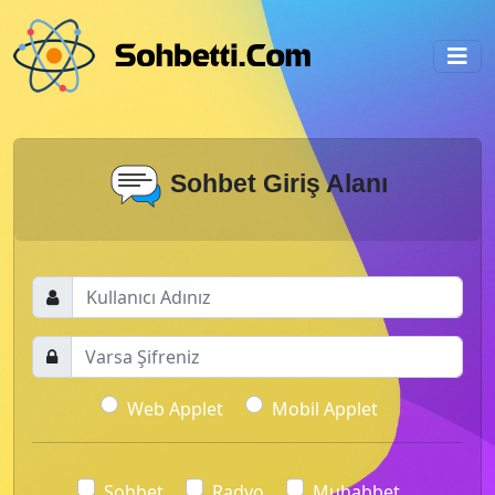
Sohbet Giriş Alanı
Web Applet
Mobil Applet
Sohbet
Radyo
Muhabbet