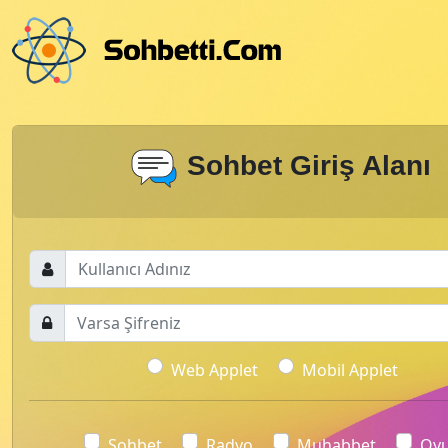
Sohbet Giriş Alanı
Web Applet
Mobil Applet
Sohbet
Radyo
Muhabbet
Oy