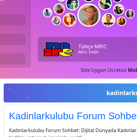
Türkçe MİRC
Mirc İndir
Size Uygun Ücretsiz
Mob
kadinlark
Kadinlarkulubu Forum Sohbe
Kadınlarkulubu Forum Sohbet: Dijital Dünyada Kadınların