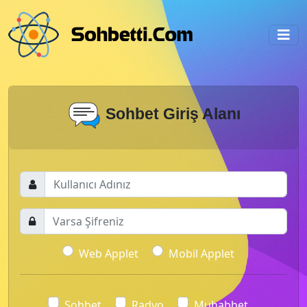
Sohbet Giriş Alanı
Web Applet
Mobil Applet
Sohbet
Radyo
Muhabbet