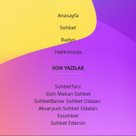
Anasayfa
Sohbet
Radyo
Hakkımızda
SON YAZILAR
SohbetTarz
Sizin Mekan Sohbet
SohbetBaslar Sohbet Odaları
Akvaryum Sohbet Odaları
Essohbet
Sohbet Edersin