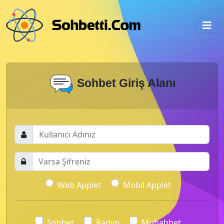
Sohbet Giriş Alanı
Web Applet
Mobil Applet
Sohbet
Radyo
Muhabbet