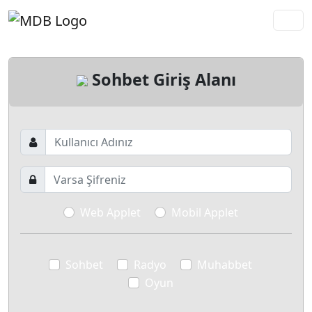
Sohbet Giriş Alanı
Web Applet
Mobil Applet
Sohbet
Radyo
Muhabbet
Oyun