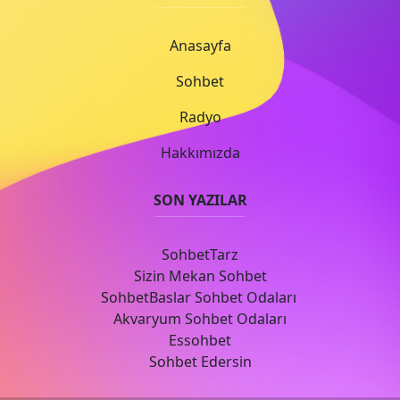
Anasayfa
Sohbet
Radyo
Hakkımızda
SON YAZILAR
SohbetTarz
Sizin Mekan Sohbet
SohbetBaslar Sohbet Odaları
Akvaryum Sohbet Odaları
Essohbet
Sohbet Edersin