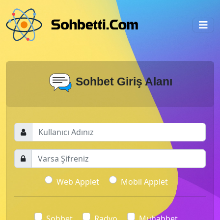
Sohbet Giriş Alanı
Web Applet
Mobil Applet
Sohbet
Radyo
Muhabbet