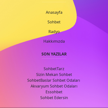
Anasayfa
Sohbet
Radyo
Hakkımızda
SON YAZILAR
SohbetTarz
Sizin Mekan Sohbet
SohbetBaslar Sohbet Odaları
Akvaryum Sohbet Odaları
Essohbet
Sohbet Edersin