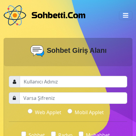
Sohbet Giriş Alanı
Web Applet
Mobil Applet
Sohbet
Radyo
Muhabbet