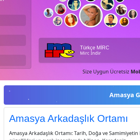
Türkçe MİRC
Mirc İndir
Size Uygun Ücretsiz
Mob
Amasya G
Amasya Arkadaşlık Ortamı
Amasya Arkadaşlık Ortamı: Tarih, Doğa ve Samimiyetin 