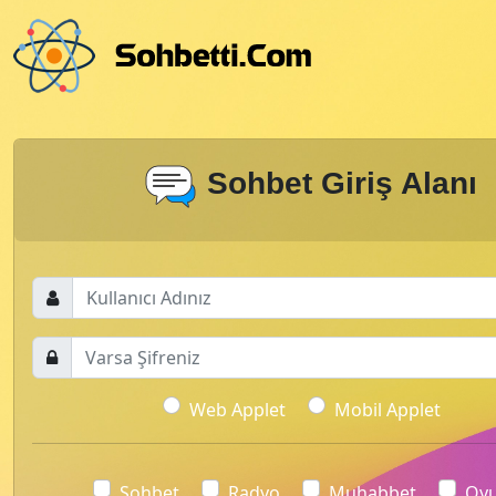
Sohbet Giriş Alanı
Web Applet
Mobil Applet
Sohbet
Radyo
Muhabbet
Oy