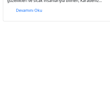
güzellikleri ve sıcak insanlarıyla bilinen, Karadeniz...
Devamını Oku