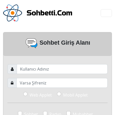
Sohbet Giriş Alanı
Web Applet
Mobil Applet
Sohbet
Radyo
Muhabbet