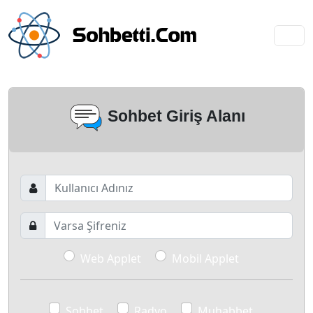
Sohbet Giriş Alanı
Web Applet
Mobil Applet
Sohbet
Radyo
Muhabbet