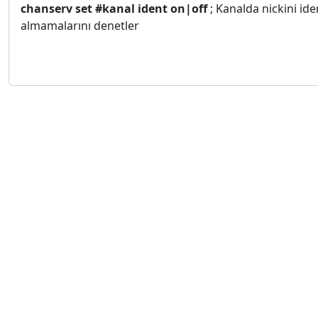
chanserv set #kanal ident on|off
; Kanalda nickini id
almamalarını denetler