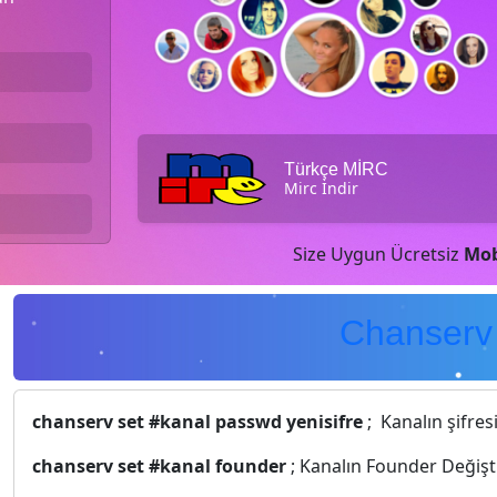
Türkçe MİRC
Mirc İndir
Size Uygun Ücretsiz
Mob
Chanserv 
chanserv set #kanal passwd yenisifre
; Kanalın şifresi
chanserv set #kanal founder
; Kanalın Founder Değiş