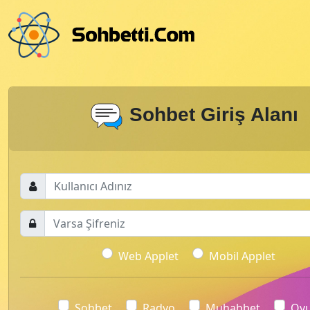
Sohbet Giriş Alanı
Web Applet
Mobil Applet
Sohbet
Radyo
Muhabbet
Oy